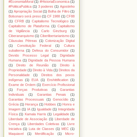
#EconomiaMoral
(1)
#HistoriaEconomica
(1)
#PoliticaPublica
(1)
3 poderes
(1)
Agostinho
(1)
Apropriação Social
(1)
Bolha de Filtro
(1)
Bolsonaro será preso
(1)
CF 1988
(1)
CF88
(1)
CFRB
(1)
Capitalismo Tecnológico
(1)
Capitalismo de Plataforma
(1)
Capitalismo
de Vigilância
(1)
Carlo Ginzburg
(1)
Ciberanarquismo
(1)
Ciberlibertarianismo
(1)
Cláusulas Pétreas
(1)
Colonização Digital
(1)
Constituição Federal
(1)
Cultura
subalterna
(1)
Defesa do Consumidor
(1)
Devido Processo Legal
(1)
Dignidade
Humana
(1)
Dignidade da Pessoa Humana
(1)
Direito de Reunião
(1)
Direito à
Propriedade
(1)
Direito à Vida
(1)
Direitos da
Personalidade
(1)
Direitos dos povos
indígenas
(1)
EUA
(1)
Enshittification
(1)
Exame de Ordem
(1)
Exercício Profissional
(1)
Forças Produtivas
(1)
Garantias
Individuais
(1)
Garantias Penais
(1)
Garantias Processuais
(1)
Genocídio
(1)
Grécia
(1)
Herança
(1)
Hobbes
(1)
Honra e
Imagem
(1)
IA
(1)
Igualdade
(1)
Integridade
Física
(1)
Kamala Harris
(1)
Legalidade
(1)
Liberdade de Associação
(1)
Liberdade de
Crença
(1)
Liberdades Coletivas
(1)
Livre
Iniciativa
(1)
Luta de Classes
(1)
MEC
(1)
Maquiavel
(1)
Merdificação
(1)
Micro-