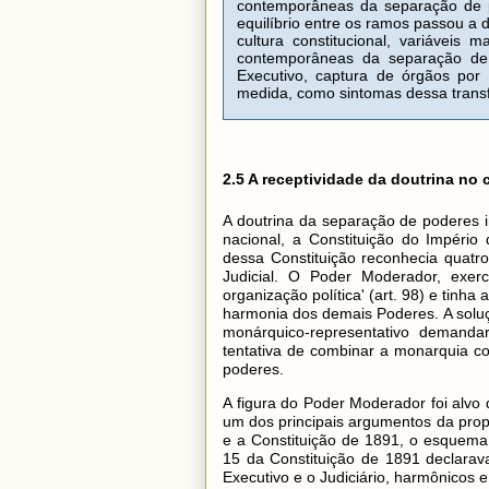
contemporâneas da separação de po
equilíbrio entre os ramos passou a 
cultura constitucional, variáveis m
contemporâneas da separação de pod
Executivo, captura de órgãos por 
medida, como sintomas dessa trans
2.5 A receptividade da doutrina no 
A doutrina da separação de poderes in
nacional, a Constituição do Impéri
dessa Constituição reconhecia quatro
Judicial. O Poder Moderador, exer
organização política' (art. 98) e tinh
harmonia dos demais Poderes. A solu
monárquico-representativo demanda
tentativa de combinar a monarquia co
poderes.
A figura do Poder Moderador foi alvo
um dos principais argumentos da pr
e a Constituição de 1891, o esquema br
15 da Constituição de 1891 declarava
Executivo e o Judiciário, harmônicos e