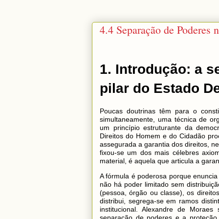
4.4 Separação de Poderes 
1. Introdução: a 
pilar do Estado D
Poucas doutrinas têm para o consti
simultaneamente, uma técnica de org
um princípio estruturante da demo
Direitos do Homem e do Cidadão proc
assegurada a garantia dos direitos, 
fixou-se um dos mais célebres axiom
material, é aquela que articula a gara
A fórmula é poderosa porque enuncia 
não há poder limitado sem distribuiç
(pessoa, órgão ou classe), os direito
distribui, segrega-se em ramos disti
institucional. Alexandre de Moraes
separação de poderes e a proteção 