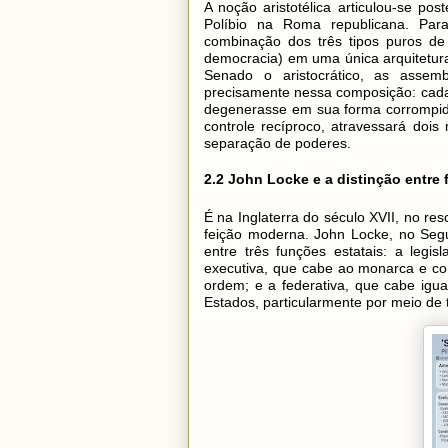
A noção aristotélica articulou-se po
Políbio na Roma republicana. Para
combinação dos três tipos puros de 
democracia) em uma única arquitetura
Senado o aristocrático, as assemb
precisamente nessa composição: cada 
degenerasse em sua forma corrompida (t
controle recíproco, atravessará dois
separação de poderes.
2.2 John Locke e a distinção entre
É na Inglaterra do século XVII, no re
feição moderna. John Locke, no Segu
entre três funções estatais: a legis
executiva, que cabe ao monarca e con
ordem; e a federativa, que cabe ig
Estados, particularmente por meio de t