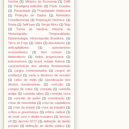
história
(1)
Ministro da Economia
(1)
OAB
(1)
Paradigma indiciário
(1)
Paulo Guedes
(1)
Privacidade
(1)
Propriedade Intelectual
(1)
Proteção de Dados
(1)
Remédios
Constitucionais
(1)
Reparação histórica.
(1)
Roma
(1)
Selk'nam
(1)
Sergio Moro
(1)
Slop
(1)
Teoria da História; História da
Historiografia; Temporalidade;
Epistemologia; Historiografia Brasileira.
(1)
Terra do Fogo
(1)
Vélez
(1)
absolutismo
(1)
anticapitalismo
(1)
autoritarismo
economômico
(1)
bem comum
(1)
bilateralismo
(1)
bolha progressista
(1)
bolsonarismo
(1)
brasil estado federal
(1)
características dos direitos fundamentais
(1)
cargos comissionados
(1)
cargos de
confiança
(1)
carta a diretores de escolas
(1)
celso de mello
(1)
classificação dos
direitos fundamentais
(1)
coerção
(1)
compra de votos
(1)
comédia
(1)
comédia
antiga
(1)
comédia latina
(1)
comédia nova
(1)
conceito de poder
(1)
constituição
(1)
crime de homofobia
(1)
crise do capitalismo
(1)
crise do estado
(1)
crise do trabalho
(1)
crítica a governança
(1)
crítica radical
(1)
de onde vem o direito brasileiro
(1)
decisão
stf
(1)
decreto 9727
(1)
definição de direito
privado
(1)
definição de direito público
(1)