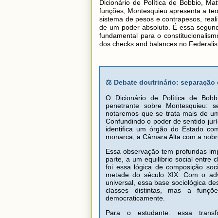
Dicionário de Política de Bobbio, Ma
funções, Montesquieu apresenta a te
sistema de pesos e contrapesos, reali
de um poder absoluto. É essa segun
fundamental para o constitucionalis
dos checks and balances no Federalist
⚖ Debate doutrinário: separação 
O Dicionário de Política de Bobb
penetrante sobre Montesquieu: s
notaremos que se trata mais de um e
Confundindo o poder de sentido jur
identifica um órgão do Estado co
monarca, a Câmara Alta com a nobr
Essa observação tem profundas impl
parte, a um equilíbrio social entre 
foi essa lógica de composição soc
metade do século XIX. Com o adve
universal, essa base sociológica d
classes distintas, mas a funçõ
democraticamente.
Para o estudante: essa trans