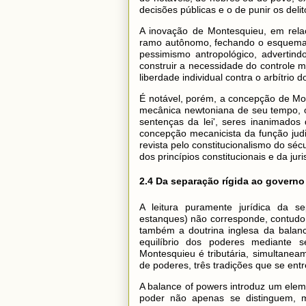
decisões públicas e o de punir os delit
A inovação de Montesquieu, em relaçã
ramo autônomo, fechando o esquema cl
pessimismo antropológico, advertin
construir a necessidade do controle m
liberdade individual contra o arbítrio 
É notável, porém, a concepção de Mont
mecânica newtoniana de seu tempo, o
sentenças da lei', seres inanimado
concepção mecanicista da função judici
revista pelo constitucionalismo do sé
dos princípios constitucionais e da juri
2.4 Da separação rígida ao governo
A leitura puramente jurídica da se
estanques) não corresponde, contudo,
também a doutrina inglesa da balan
equilíbrio dos poderes mediante s
Montesquieu é tributária, simultanea
de poderes, três tradições que se en
A balance of powers introduz um elem
poder não apenas se distinguem, 