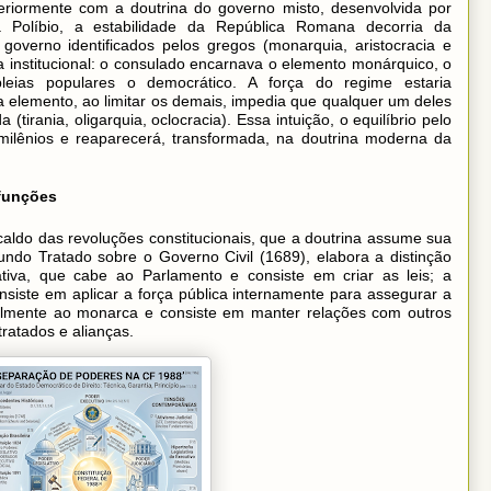
steriormente com a doutrina do governo misto, desenvolvida por
 Políbio, a estabilidade da República Romana decorria da
governo identificados pelos gregos (monarquia, aristocracia e
 institucional: o consulado encarnava o elemento monárquico, o
leias populares o democrático. A força do regime estaria
elemento, ao limitar os demais, impedia que qualquer um deles
irania, oligarquia, oclocracia). Essa intuição, o equilíbrio pelo
 milênios e reaparecerá, transformada, na doutrina moderna da
 funções
scaldo das revoluções constitucionais, que a doutrina assume sua
ndo Tratado sobre o Governo Civil (1689), elabora a distinção
lativa, que cabe ao Parlamento e consiste em criar as leis; a
siste em aplicar a força pública internamente para assegurar a
ualmente ao monarca e consiste em manter relações com outros
ratados e alianças.