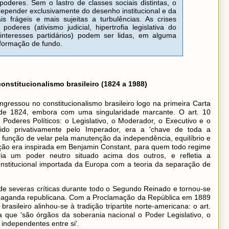
deres. Sem o lastro de classes sociais distintas, o
depender exclusivamente do desenho institucional e da
ais frágeis e mais sujeitas a turbulências. As crises
eres (ativismo judicial, hipertrofia legislativa do
interesses partidários) podem ser lidas, em alguma
formação de fundo.
constitucionalismo brasileiro (1824 a 1988)
gressou no constitucionalismo brasileiro logo na primeira Carta
o de 1824, embora com uma singularidade marcante. O art. 10
 Poderes Políticos: o Legislativo, o Moderador, o Executivo e o
cido privativamente pelo Imperador, era a 'chave de toda a
a a função de velar pela manutenção da independência, equilíbrio e
ção era inspirada em Benjamin Constant, para quem todo regime
ria um poder neutro situado acima dos outros, e refletia a
nstitucional importada da Europa com a teoria da separação de
 de severas críticas durante todo o Segundo Reinado e tornou-se
opaganda republicana. Com a Proclamação da República em 1889
asileiro alinhou-se à tradição tripartite norte-americana: o art.
 que 'são órgãos da soberania nacional o Poder Legislativo, o
 independentes entre si'.