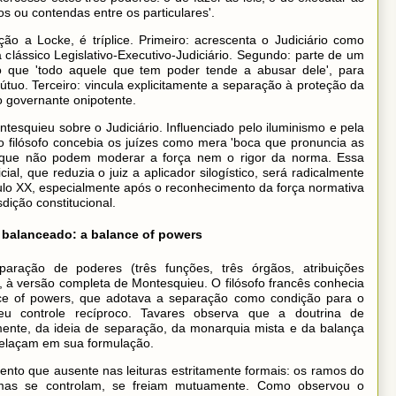
os ou contendas entre os particulares'.
o a Locke, é tríplice. Primeiro: acrescenta o Judiciário como
ássico Legislativo-Executivo-Judiciário. Segundo: parte de um
do que 'todo aquele que tem poder tende a abusar dele', para
útuo. Terceiro: vincula explicitamente a separação à proteção da
do governante onipotente.
esquieu sobre o Judiciário. Influenciado pelo iluminismo e pela
 filósofo concebia os juízes como mera 'boca que pronuncia as
s que não podem moderar a força nem o rigor da norma. Essa
al, que reduzia o juiz a aplicador silogístico, será radicalmente
culo XX, especialmente após o reconhecimento da força normativa
sdição constitucional.
 balanceado: a balance of powers
paração de poderes (três funções, três órgãos, atribuições
 à versão completa de Montesquieu. O filósofo francês conhecia
ce of powers, que adotava a separação como condição para o
eu controle recíproco. Tavares observa que a doutrina de
mente, da ideia de separação, da monarquia mista e da balança
trelaçam em sua formulação.
ento que ausente nas leituras estritamente formais: os ramos do
mas se controlam, se freiam mutuamente. Como observou o