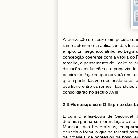
A teorização de Locke tem peculiaridad
ramo autônomo: a aplicação das leis e
amplo. Em segundo, atribui ao Legisl
concepção coerente com a vitória do
terceiro, o pensamento de Locke se p
distinção das funções e a primazia da
esteira de Piçarra, que só verá em L
quem partir das versões posteriores, 
equilíbrio entre os ramos. Tais ideias
consolidarão no século XVIII.
2.3 Montesquieu e O Espírito das Le
É com Charles-Louis de Secondat, 
doutrina ganha sua formulação canônic
Madison, nos Federalistas, comparo
enuncia a fórmula que se tornará par
de notáveis, de nobres ou de povo, ex