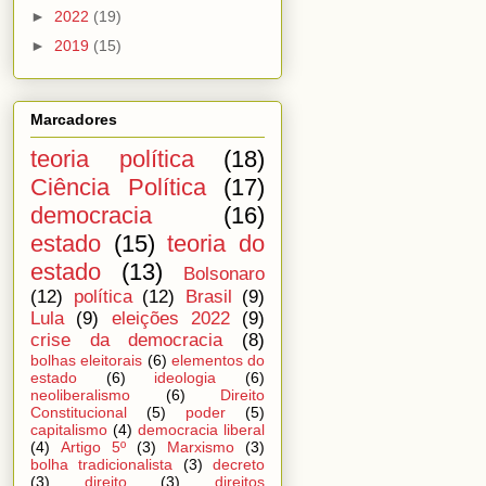
►
2022
(19)
►
2019
(15)
Marcadores
teoria política
(18)
Ciência Política
(17)
democracia
(16)
estado
(15)
teoria do
estado
(13)
Bolsonaro
(12)
política
(12)
Brasil
(9)
Lula
(9)
eleições 2022
(9)
crise da democracia
(8)
bolhas eleitorais
(6)
elementos do
estado
(6)
ideologia
(6)
neoliberalismo
(6)
Direito
Constitucional
(5)
poder
(5)
capitalismo
(4)
democracia liberal
(4)
Artigo 5º
(3)
Marxismo
(3)
bolha tradicionalista
(3)
decreto
(3)
direito
(3)
direitos