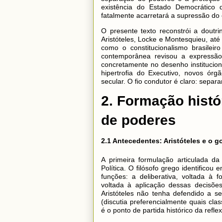
existência do Estado Democrático 
fatalmente acarretará a supressão do o
O presente texto reconstrói a doutr
Aristóteles, Locke e Montesquieu, até
como o constitucionalismo brasilei
contemporânea revisou a expressão 
concretamente no desenho instituciona
hipertrofia do Executivo, novos órgã
secular. O fio condutor é claro: separ
2. Formação histó
de poderes
2.1 Antecedentes: Aristóteles e o 
A primeira formulação articulada da
Política. O filósofo grego identificou
funções: a deliberativa, voltada à 
voltada à aplicação dessas decisões
Aristóteles não tenha defendido a 
(discutia preferencialmente quais cl
é o ponto de partida histórico da refle