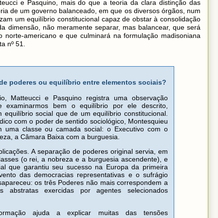
tteucci e Pasquino, mais do que a teoria da clara distinção das
oria de um governo balanceado, em que os diversos órgãos, num
zam um equilíbrio constitucional capaz de obstar à consolidação
da dimensão, não meramente separar, mas balancear, que será
mo norte-americano e que culminará na formulação madisoniana
a nº 51.
de poderes ou equilíbrio entre elementos sociais?
io, Matteucci e Pasquino registra uma observação
e examinarmos bem o equilíbrio por ele descrito,
quilíbrio social que de um equilíbrio constitucional.
ídico com o poder de sentido sociológico, Montesquieu
m uma classe ou camada social: o Executivo com o
eza, a Câmara Baixa com a burguesia.
icações. A separação de poderes original servia, em
classes (o rei, a nobreza e a burguesia ascendente), e
ial que garantiu seu sucesso na Europa da primeira
nto das democracias representativas e o sufrágio
esapareceu: os três Poderes não mais correspondem a
es abstratas exercidas por agentes selecionados
formação ajuda a explicar muitas das tensões