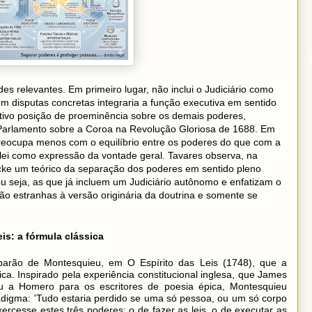
es relevantes. Em primeiro lugar, não inclui o Judiciário como
m disputas concretas integraria a função executiva em sentido
ativo posição de proeminência sobre os demais poderes,
 Parlamento sobre a Coroa na Revolução Gloriosa de 1688. Em
reocupa menos com o equilíbrio entre os poderes do que com a
 lei como expressão da vontade geral. Tavares observa, na
ocke um teórico da separação dos poderes em sentido pleno
ou seja, as que já incluem um Judiciário autônomo e enfatizam o
 são estranhas à versão originária da doutrina e somente se
is: a fórmula clássica
barão de Montesquieu, em O Espírito das Leis (1748), que a
a. Inspirado pela experiência constitucional inglesa, que James
u a Homero para os escritores de poesia épica, Montesquieu
adigma: 'Tudo estaria perdido se uma só pessoa, ou um só corpo
ercesse estes três poderes: o de fazer as leis, o de executar as