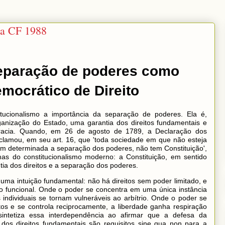
na CF 1988
separação de poderes como
emocrático de Direito
tucionalismo a importância da separação de poderes. Ela é,
anização do Estado, uma garantia dos direitos fundamentais e
cracia. Quando, em 26 de agosto de 1789, a Declaração dos
lamou, em seu art. 16, que 'toda sociedade em que não esteja
nem determinada a separação dos poderes, não tem Constituição',
as do constitucionalismo moderno: a Constituição, em sentido
ntia dos direitos e a separação dos poderes.
uma intuição fundamental: não há direitos sem poder limitado, e
ão funcional. Onde o poder se concentra em uma única instância
s individuais se tornam vulneráveis ao arbítrio. Onde o poder se
ntos e se controla reciprocamente, a liberdade ganha respiração
 sintetiza essa interdependência ao afirmar que a defesa da
dos direitos fundamentais são requisitos sine qua non para a