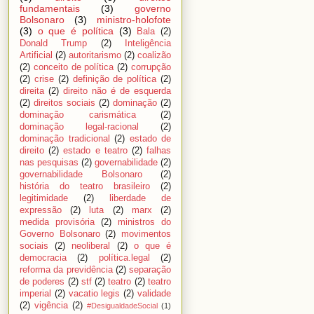
fundamentais
(3)
governo
Bolsonaro
(3)
ministro-holofote
(3)
o que é política
(3)
Bala
(2)
Donald Trump
(2)
Inteligência
Artificial
(2)
autoritarismo
(2)
coalizão
(2)
conceito de política
(2)
corrupção
(2)
crise
(2)
definição de política
(2)
direita
(2)
direito não é de esquerda
(2)
direitos sociais
(2)
dominação
(2)
dominação carismática
(2)
dominação legal-racional
(2)
dominação tradicional
(2)
estado de
direito
(2)
estado e teatro
(2)
falhas
nas pesquisas
(2)
governabilidade
(2)
governabilidade Bolsonaro
(2)
história do teatro brasileiro
(2)
legitimidade
(2)
liberdade de
expressão
(2)
luta
(2)
marx
(2)
medida provisória
(2)
ministros do
Governo Bolsonaro
(2)
movimentos
sociais
(2)
neoliberal
(2)
o que é
democracia
(2)
política.legal
(2)
reforma da previdência
(2)
separação
de poderes
(2)
stf
(2)
teatro
(2)
teatro
imperial
(2)
vacatio legis
(2)
validade
(2)
vigência
(2)
#DesigualdadeSocial
(1)