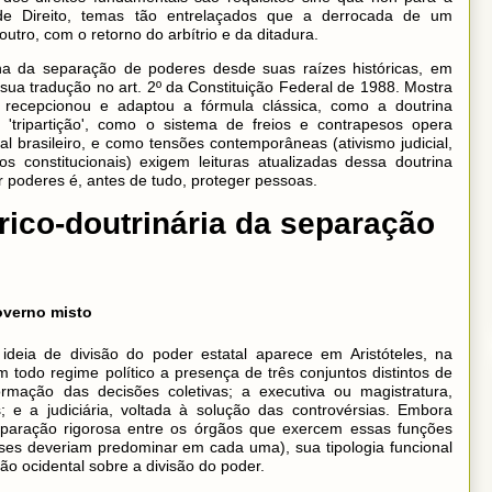
de Direito, temas tão entrelaçados que a derrocada de um
utro, com o retorno do arbítrio e da ditadura.
ina da separação de poderes desde suas raízes históricas, em
 sua tradução no art. 2º da Constituição Federal de 1988. Mostra
ro recepcionou e adaptou a fórmula clássica, como a doutrina
'tripartição', como o sistema de freios e contrapesos opera
l brasileiro, e como tensões contemporâneas (ativismo judicial,
os constitucionais) exigem leituras atualizadas dessa doutrina
ar poderes é, antes de tudo, proteger pessoas.
rico-doutrinária da separação
governo misto
 ideia de divisão do poder estatal aparece em Aristóteles, na
 em todo regime político a presença de três conjuntos distintos de
formação das decisões coletivas; a executiva ou magistratura,
; e a judiciária, voltada à solução das controvérsias. Embora
separação rigorosa entre os órgãos que exercem essas funções
asses deveriam predominar em cada uma), sua tipologia funcional
xão ocidental sobre a divisão do poder.