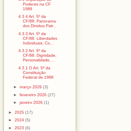
Poderes na CF
1988
4.3.4 Art. 5º da
CF/88: Panorama
dos Direitos Patr...
4.3.3 Art. 5º da
CF/88: Liberdades
Individuais, Co...
4.3.2 Art. 5º da
CF/88: Dignidade,
Personalidade, ...
4.3.1 O Art. 5º da
Constituição
Federal de 1988
►
março 2026
(3)
►
fevereiro 2026
(27)
►
janeiro 2026
(1)
►
2025
(17)
►
2024
(5)
►
2023
(6)