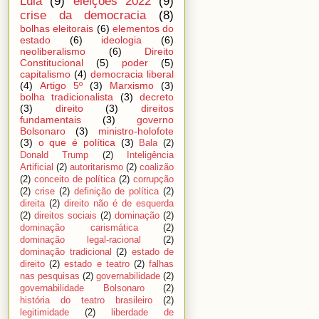
Lula
(9)
eleições 2022
(9)
crise da democracia
(8)
bolhas eleitorais
(6)
elementos do
estado
(6)
ideologia
(6)
neoliberalismo
(6)
Direito
Constitucional
(5)
poder
(5)
capitalismo
(4)
democracia liberal
(4)
Artigo 5º
(3)
Marxismo
(3)
bolha tradicionalista
(3)
decreto
(3)
direito
(3)
direitos
fundamentais
(3)
governo
Bolsonaro
(3)
ministro-holofote
(3)
o que é política
(3)
Bala
(2)
Donald Trump
(2)
Inteligência
Artificial
(2)
autoritarismo
(2)
coalizão
(2)
conceito de política
(2)
corrupção
(2)
crise
(2)
definição de política
(2)
direita
(2)
direito não é de esquerda
(2)
direitos sociais
(2)
dominação
(2)
dominação carismática
(2)
dominação legal-racional
(2)
dominação tradicional
(2)
estado de
direito
(2)
estado e teatro
(2)
falhas
nas pesquisas
(2)
governabilidade
(2)
governabilidade Bolsonaro
(2)
história do teatro brasileiro
(2)
legitimidade
(2)
liberdade de