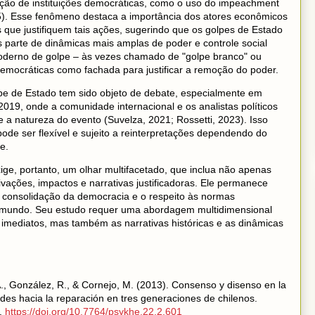
ção de instituições democráticas, como o uso do impeachment
015). Esse fenômeno destaca a importância dos atores econômicos
s que justifiquem tais ações, sugerindo que os golpes de Estado
 parte de dinâmicas mais amplas de poder e controle social
oderno de golpe – às vezes chamado de "golpe branco" ou
s democráticas como fachada para justificar a remoção do poder.
pe de Estado tem sido objeto de debate, especialmente em
019, onde a comunidade internacional e os analistas políticos
e a natureza do evento (Suvelza, 2021; Rossetti, 2023). Isso
pode ser flexível e sujeito a reinterpretações dependendo do
e.
ge, portanto, um olhar multifacetado, que inclua não apenas
ções, impactos e narrativas justificadoras. Ele permanece
 consolidação da democracia e o respeito às normas
do mundo. Seu estudo requer uma abordagem multidimensional
imediatos, mas também as narrativas históricas e as dinâmicas
A., González, R., & Cornejo, M. (2013). Consenso y disenso en la
udes hacia la reparación en tres generaciones de chilenos.
7.
https://doi.org/10.7764/psykhe.22.2.601