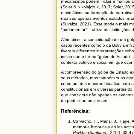
mecanismos podem incluir a manipula
(Soler & Nikolajczuk, 2017; Soler, 2
e midiáticos na formação de narrativa
não são apenas eventos isolados, mas
(Suvelza, 2021). Esse modelo mais m
"parlamentar" – utiliza as instituiçõe
Além disso, a conceituação de um gol
casos recentes como o da Bolívia em 2
tiveram diferentes interpretações sobr
indica que o termo "golpe de Estado" 
contexto político e social em que ocorr
A compreensão do golpe de Estado exi
seus métodos, mas também suas motiva
como um dos maiores desafios para a
constitucionais em diversas partes 
que considere não apenas os eventos 
de poder que os cercam.
Referências:
Carvacho, H., Manzi, J., Haye, 
memoria histórica y en las actit
Psykhe (Santiago)
, 22(2), 33-4