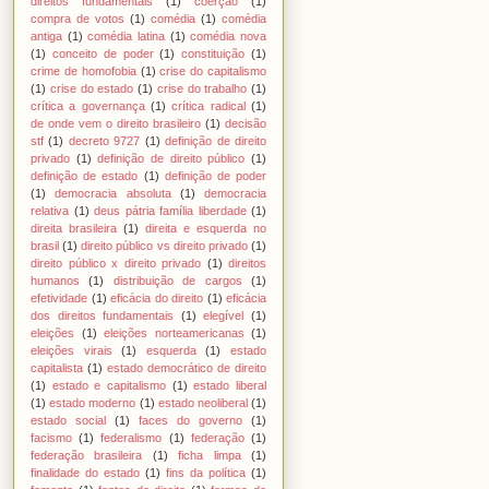
direitos fundamentais
(1)
coerção
(1)
compra de votos
(1)
comédia
(1)
comédia
antiga
(1)
comédia latina
(1)
comédia nova
(1)
conceito de poder
(1)
constituição
(1)
crime de homofobia
(1)
crise do capitalismo
(1)
crise do estado
(1)
crise do trabalho
(1)
crítica a governança
(1)
crítica radical
(1)
de onde vem o direito brasileiro
(1)
decisão
stf
(1)
decreto 9727
(1)
definição de direito
privado
(1)
definição de direito público
(1)
definição de estado
(1)
definição de poder
(1)
democracia absoluta
(1)
democracia
relativa
(1)
deus pátria família liberdade
(1)
direita brasileira
(1)
direita e esquerda no
brasil
(1)
direito público vs direito privado
(1)
direito público x direito privado
(1)
direitos
humanos
(1)
distribuição de cargos
(1)
efetividade
(1)
eficácia do direito
(1)
eficácia
dos direitos fundamentais
(1)
elegível
(1)
eleições
(1)
eleições norteamericanas
(1)
eleições virais
(1)
esquerda
(1)
estado
capitalista
(1)
estado democrático de direito
(1)
estado e capitalismo
(1)
estado liberal
(1)
estado moderno
(1)
estado neoliberal
(1)
estado social
(1)
faces do governo
(1)
facismo
(1)
federalismo
(1)
federação
(1)
federação brasileira
(1)
ficha limpa
(1)
finalidade do estado
(1)
fins da política
(1)