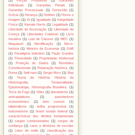
(1)
Forças Produtivas
(1)
Garantias
Individuais
(1)
Garantias Penais
(1)
Garantias Processuais
(1)
Genocídio
(1)
Grécia
(1)
Herança
(1)
Hobbes
(1)
Honra e
Imagem
(1)
IA
(1)
Igualdade
(1)
Integridade
Física
(1)
Kamala Harris
(1)
Legalidade
(1)
Liberdade de Associação
(1)
Liberdade de
Crença
(1)
Liberdades Coletivas
(1)
Livre
Iniciativa
(1)
Luta de Classes
(1)
MEC
(1)
Maquiavel
(1)
Merdificação
(1)
Micro-
história
(1)
Ministro da Economia
(1)
OAB
(1)
Paradigma indiciário
(1)
Paulo Guedes
(1)
Privacidade
(1)
Propriedade Intelectual
(1)
Proteção de Dados
(1)
Remédios
Constitucionais
(1)
Reparação histórica.
(1)
Roma
(1)
Selk'nam
(1)
Sergio Moro
(1)
Slop
(1)
Teoria da História; História da
Historiografia; Temporalidade;
Epistemologia; Historiografia Brasileira.
(1)
Terra do Fogo
(1)
Vélez
(1)
absolutismo
(1)
anticapitalismo
(1)
autoritarismo
economômico
(1)
bem comum
(1)
bilateralismo
(1)
bolha progressista
(1)
bolsonarismo
(1)
brasil estado federal
(1)
características dos direitos fundamentais
(1)
cargos comissionados
(1)
cargos de
confiança
(1)
carta a diretores de escolas
(1)
celso de mello
(1)
classificação dos