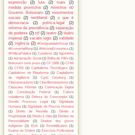
expressão
(2)
luta
(2)
marx
(2)
medida provisória
(2)
ministros do
Governo Bolsonaro
(2)
movimentos
sociais
(2)
neoliberal
(2)
o que é
democracia
(2)
política.legal
(2)
reforma da previdência
(2)
separação
de poderes
(2)
stf
(2)
teatro
(2)
teatro
imperial
(2)
vacatio legis
(2)
validade
(2)
vigência
(2)
#DesigualdadeSocial
(1)
#EconomiaMoral
(1)
#HistoriaEconomica
(1)
#PoliticaPublica
(1)
3 poderes
(1)
Agostinho
(1)
Apropriação Social
(1)
Bolha de Filtro
(1)
Bolsonaro será preso
(1)
CF 1988
(1)
CF88
(1)
CFRB
(1)
Capitalismo Tecnológico
(1)
Capitalismo de Plataforma
(1)
Capitalismo
de Vigilância
(1)
Carlo Ginzburg
(1)
Ciberanarquismo
(1)
Ciberlibertarianismo
(1)
Cláusulas Pétreas
(1)
Colonização Digital
(1)
Constituição Federal
(1)
Cultura
subalterna
(1)
Defesa do Consumidor
(1)
Devido Processo Legal
(1)
Dignidade
Humana
(1)
Dignidade da Pessoa Humana
(1)
Direito de Reunião
(1)
Direito à
Propriedade
(1)
Direito à Vida
(1)
Direitos da
Personalidade
(1)
Direitos dos povos
indígenas
(1)
EUA
(1)
Enshittification
(1)
Exame de Ordem
(1)
Exercício Profissional