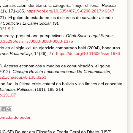
 y construcción identitaria: la categoría `mujer chilena'.
Revista
3(1), 171-185.
https://doi.org/10.5354/0719-6296.2017.46347
1). El golpe de estado en los discursos de salvador allende.
l Conflicte I El Canvi Social
, (9).
2021.9.1
emocracy: present and perspectives.
Oñati Socio-Legal Series
,
/10.35295/osls.iisl/0000-0000-0000-1375
do en el siglo xxi. un ejercicio comparado haití (2004), honduras
rnos Prolam/Usp
, 14(26), 77.
https://doi.org/10.11606/issn.1676-
17). Actores económicos y medios de comunicación. el golpe
(2012).
Chasqui Revista Latinoamericana De Comunicación
,
6921/chasqui.v0i136.3263
o fue. la última crisis estatal en bolivia y los límites del concepto
Estudios Políticos
, (191), 185-214.
ep.191.07
tomada do poder
PUC-SP) Doutor em Filosofia e Teoria Geral do Direito (USP)