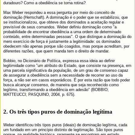
duradouro? Como a obediência se torna rotina?
Max Weber respondeu a essa pergunta por meio do conceito de
dominação (Herrschaft). A dominação é o poder que se estabilizou, que
se institucionalizou, que obteve dos dominados a aceitação regular e
previsível de seus comandos. Weber definiu dominação como "a
probabilidade de encontrar obediência a uma ordem de determinado
conteúdo, entre determinadas pessoas". O que distingue a dominação do
mero exercício de força é justamente a legitimidade: os dominados
obedecem não apenas porque são coagidos, mas porque acreditam, por
diferentes razões, que quem manda tem o direito de mandar.
Bobbio, no Dicionário de Política, expressa essa ideia ao definir
legitimidade como "um atributo do Estado, que consiste na presença, em
uma parcela significativa da população, de um grau de consenso capaz
de assegurar a obediência sem a necessidade de recorrer ao uso da
força, a não ser em casos esporádicos. É por esta razão que todo poder
busca alcançar consenso, de maneira que seja reconhecido como
legítimo, transformando a obediência em adesão" (BOBBIO;
MATTEUCCI; PASQUINO, 2004, p. 675).
2. Os três tipos puros de dominação legítima
Weber identificou três tipos puros (ideais) de dominação legítima, cada
um fundado em um princípio distinto de legitimação. São tipos puros
porque, na realidade histórica, raramente se encontram em estado