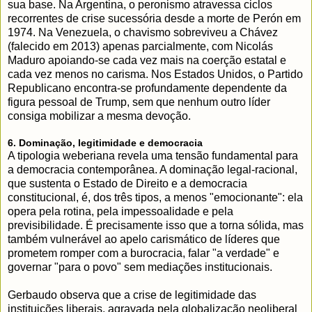
sua base. Na Argentina, o peronismo atravessa ciclos
recorrentes de crise sucessória desde a morte de Perón em
1974. Na Venezuela, o chavismo sobreviveu a Chávez
(falecido em 2013) apenas parcialmente, com Nicolás
Maduro apoiando-se cada vez mais na coerção estatal e
cada vez menos no carisma. Nos Estados Unidos, o Partido
Republicano encontra-se profundamente dependente da
figura pessoal de Trump, sem que nenhum outro líder
consiga mobilizar a mesma devoção.
6. Dominação, legitimidade e democracia
A tipologia weberiana revela uma tensão fundamental para
a democracia contemporânea. A dominação legal-racional,
que sustenta o Estado de Direito e a democracia
constitucional, é, dos três tipos, a menos "emocionante": ela
opera pela rotina, pela impessoalidade e pela
previsibilidade. É precisamente isso que a torna sólida, mas
também vulnerável ao apelo carismático de líderes que
prometem romper com a burocracia, falar "a verdade" e
governar "para o povo" sem mediações institucionais.
Gerbaudo observa que a crise de legitimidade das
instituições liberais, agravada pela globalização neoliberal