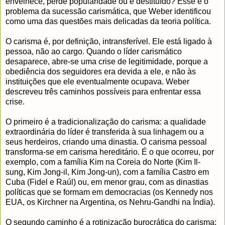
envelhece, perde popularidade ou é destituído? Esse é o
problema da sucessão carismática, que Weber identificou
como uma das questões mais delicadas da teoria política.
O carisma é, por definição, intransferível. Ele está ligado à
pessoa, não ao cargo. Quando o líder carismático
desaparece, abre-se uma crise de legitimidade, porque a
obediência dos seguidores era devida a ele, e não às
instituições que ele eventualmente ocupava. Weber
descreveu três caminhos possíveis para enfrentar essa
crise.
O primeiro é a tradicionalização do carisma: a qualidade
extraordinária do líder é transferida à sua linhagem ou a
seus herdeiros, criando uma dinastia. O carisma pessoal
transforma-se em carisma hereditário. É o que ocorreu, por
exemplo, com a família Kim na Coreia do Norte (Kim Il-
sung, Kim Jong-il, Kim Jong-un), com a família Castro em
Cuba (Fidel e Raúl) ou, em menor grau, com as dinastias
políticas que se formam em democracias (os Kennedy nos
EUA, os Kirchner na Argentina, os Nehru-Gandhi na Índia).
O segundo caminho é a rotinização burocrática do carisma: