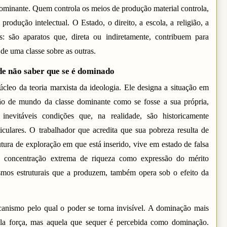
dominante. Quem controla os meios de produção material controla,
rodução intelectual. O Estado, o direito, a escola, a religião, a
s: são aparatos que, direta ou indiretamente, contribuem para
de uma classe sobre as outras.
 de não saber que se é dominado
úcleo da teoria marxista da ideologia. Ele designa a situação em
ão de mundo da classe dominante como se fosse a sua própria,
 inevitáveis condições que, na realidade, são historicamente
ticulares. O trabalhador que acredita que sua pobreza resulta de
rutura de exploração em que está inserido, vive em estado de falsa
a concentração extrema de riqueza como expressão do mérito
smos estruturais que a produzem, também opera sob o efeito da
ecanismo pelo qual o poder se torna invisível. A dominação mais
ela força, mas aquela que sequer é percebida como dominação.