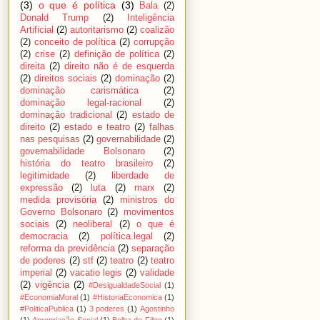
(3)
o que é política
(3)
Bala
(2)
Donald Trump
(2)
Inteligência
Artificial
(2)
autoritarismo
(2)
coalizão
(2)
conceito de política
(2)
corrupção
(2)
crise
(2)
definição de política
(2)
direita
(2)
direito não é de esquerda
(2)
direitos sociais
(2)
dominação
(2)
dominação carismática
(2)
dominação legal-racional
(2)
dominação tradicional
(2)
estado de
direito
(2)
estado e teatro
(2)
falhas
nas pesquisas
(2)
governabilidade
(2)
governabilidade Bolsonaro
(2)
história do teatro brasileiro
(2)
legitimidade
(2)
liberdade de
expressão
(2)
luta
(2)
marx
(2)
medida provisória
(2)
ministros do
Governo Bolsonaro
(2)
movimentos
sociais
(2)
neoliberal
(2)
o que é
democracia
(2)
política.legal
(2)
reforma da previdência
(2)
separação
de poderes
(2)
stf
(2)
teatro
(2)
teatro
imperial
(2)
vacatio legis
(2)
validade
(2)
vigência
(2)
#DesigualdadeSocial
(1)
#EconomiaMoral
(1)
#HistoriaEconomica
(1)
#PoliticaPublica
(1)
3 poderes
(1)
Agostinho