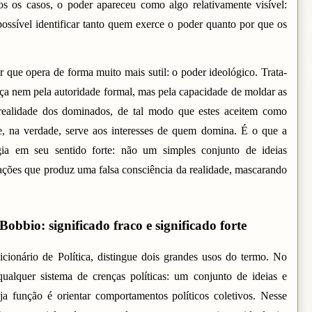
os os casos, o poder apareceu como algo relativamente visível:
ssível identificar tanto quem exerce o poder quanto por que os
que opera de forma muito mais sutil: o poder ideológico. Trata-
rça nem pela autoridade formal, mas pela capacidade de moldar as
 realidade dos dominados, de tal modo que estes aceitem como
que, na verdade, serve aos interesses de quem domina. É o que a
gia em seu sentido forte: não um simples conjunto de ideias
tações que produz uma falsa consciência da realidade, mascarando
Bobbio: significado fraco e significado forte
cionário de Política, distingue dois grandes usos do termo. No
 qualquer sistema de crenças políticas: um conjunto de ideias e
uja função é orientar comportamentos políticos coletivos. Nesse