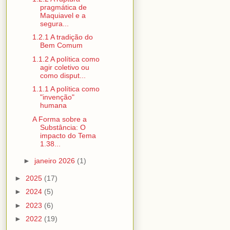
pragmática de
Maquiavel e a
segura...
1.2.1 A tradição do
Bem Comum
1.1.2 A política como
agir coletivo ou
como disput...
1.1.1 A política como
"invenção"
humana
A Forma sobre a
Substância: O
impacto do Tema
1.38...
►
janeiro 2026
(1)
►
2025
(17)
►
2024
(5)
►
2023
(6)
►
2022
(19)