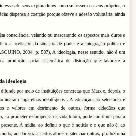
eresses de seus exploradores como se fossem os seus próprios, o
ácia: dispensa a coerção porque obteve a adesão voluntária, ainda
falsa consciência, velando ou mascarando os aspectos mais duros e
itar a aceitação da situação de poder e a integração política e
INO, 2004, p. 587). A ideologia, nesse sentido, não é um
ma produção social sistemática de distorção que favorece a
da ideologia
 difunde por meio de instituições concretas que Marx e, depois, o
nominaram "aparelhos ideológicos". A educação, ao selecionar e
ntos e valores em detrimento de outros, forma cidadãos que
ão, ao prometer recompensa na vida futura, pode contribuir para a
a presente. A mídia, ao definir o que é notícia e o que não é, ao
modo, ao dar voz a certos atores e silenciar outros, produz uma