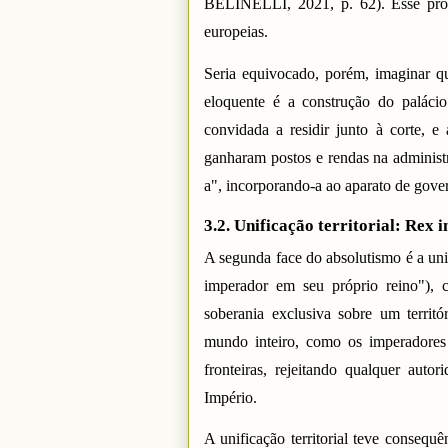
BELINELLI, 2021, p. 62). Esse prog
europeias.
Seria equivocado, porém, imaginar q
eloquente é a construção do paláci
convidada a residir junto à corte, 
ganharam postos e rendas na administr
a", incorporando-a ao aparato de g
3.2. Unificação territorial: Rex 
A segunda face do absolutismo é a unif
imperador em seu próprio reino")
soberania exclusiva sobre um territ
mundo inteiro, como os imperadores 
fronteiras, rejeitando qualquer auto
Império.
A unificação territorial teve consequê