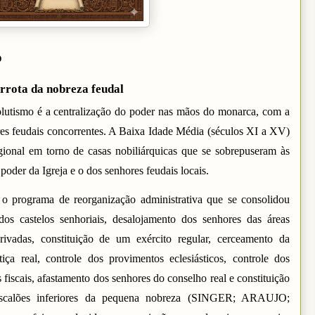
o
errota da nobreza feudal
solutismo é a centralização do poder nas mãos do monarca, com a
es feudais concorrentes. A Baixa Idade Média (séculos XI a XV)
egional em torno de casas nobiliárquicas que se sobrepuseram às
oder da Igreja e o dos senhores feudais locais.
 o programa de reorganização administrativa que se consolidou
dos castelos senhoriais, desalojamento dos senhores das áreas
privadas, constituição de um exército regular, cerceamento da
iça real, controle dos provimentos eclesiásticos, controle dos
fiscais, afastamento dos senhores do conselho real e constituição
escalões inferiores da pequena nobreza (SINGER; ARAUJO;