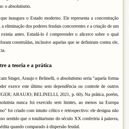
s: o absolutismo.
que inaugura o Estado moderno. Ele representa a concentração
 a eliminação dos poderes feudais concorrentes e a criação de um
 existia antes. Estudá-lo é compreender o alicerce sobre o qual
foram construídas, inclusive aquelas que se definiram contra ele,
ia.
re a teoria e a prática
cam Singer, Araujo e Belinelli, o absolutismo seria "aquela forma
der exerce este último sem dependência ou controle de outros
(SINGER; ARAUJO; BELINELLI, 2021, p. 60). Na prática, porém,
solutista nunca foi exercido sem limites, ao menos na Europa
o" foi criado com intuito crítico e retrospectivo: ele designa não
o sentido que o totalitarismo do século XX conferiria à palavra,
édita quando comparado à dispersão feudal.