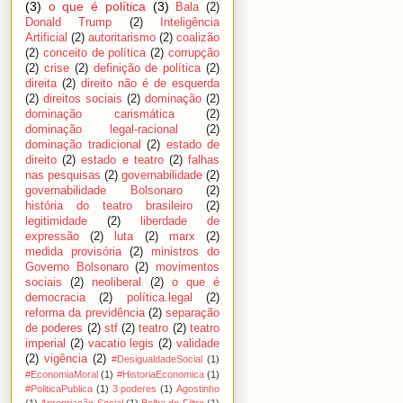
(3)
o que é política
(3)
Bala
(2)
Donald Trump
(2)
Inteligência
Artificial
(2)
autoritarismo
(2)
coalizão
(2)
conceito de política
(2)
corrupção
(2)
crise
(2)
definição de política
(2)
direita
(2)
direito não é de esquerda
(2)
direitos sociais
(2)
dominação
(2)
dominação carismática
(2)
dominação legal-racional
(2)
dominação tradicional
(2)
estado de
direito
(2)
estado e teatro
(2)
falhas
nas pesquisas
(2)
governabilidade
(2)
governabilidade Bolsonaro
(2)
história do teatro brasileiro
(2)
legitimidade
(2)
liberdade de
expressão
(2)
luta
(2)
marx
(2)
medida provisória
(2)
ministros do
Governo Bolsonaro
(2)
movimentos
sociais
(2)
neoliberal
(2)
o que é
democracia
(2)
política.legal
(2)
reforma da previdência
(2)
separação
de poderes
(2)
stf
(2)
teatro
(2)
teatro
imperial
(2)
vacatio legis
(2)
validade
(2)
vigência
(2)
#DesigualdadeSocial
(1)
#EconomiaMoral
(1)
#HistoriaEconomica
(1)
#PoliticaPublica
(1)
3 poderes
(1)
Agostinho