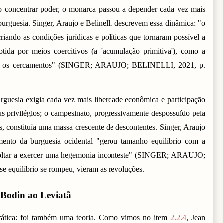
o concentrar poder, o monarca passou a depender cada vez mais
burguesia. Singer, Araujo e Belinelli descrevem essa dinâmica: "o
riando as condições jurídicas e políticas que tornaram possível a
btida por meios coercitivos (a 'acumulação primitiva'), como a
s e os cercamentos" (SINGER; ARAUJO; BELINELLI, 2021, p.
burguesia exigia cada vez mais liberdade econômica e participação
seus privilégios; o campesinato, progressivamente despossuído pela
s, constituía uma massa crescente de descontentes. Singer, Araujo
imento da burguesia ocidental "gerou tamanho equilíbrio com a
 voltar a exercer uma hegemonia inconteste" (SINGER; ARAUJO;
 equilíbrio se rompeu, vieram as revoluções.
e Bodin ao Leviatã
rática: foi também uma teoria. Como vimos no item
2.2.4
, Jean