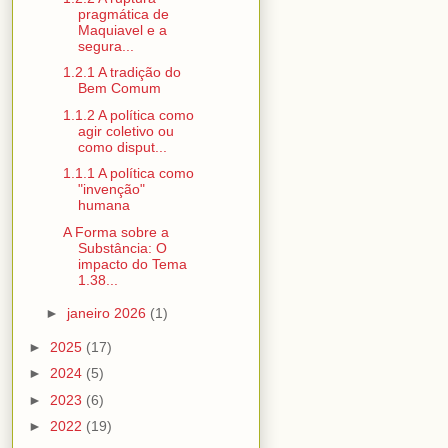
pragmática de
Maquiavel e a
segura...
1.2.1 A tradição do
Bem Comum
1.1.2 A política como
agir coletivo ou
como disput...
1.1.1 A política como
"invenção"
humana
A Forma sobre a
Substância: O
impacto do Tema
1.38...
►
janeiro 2026
(1)
►
2025
(17)
►
2024
(5)
►
2023
(6)
►
2022
(19)