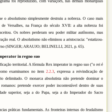
rama foi reproduzido, com variações, nas demais monarquias
ue o absolutismo simplesmente destruiu a nobreza. O caso mais
o de Versalhes, na França do século XVII: a alta nobreza foi
e aceitou. Os nobres perderam seu poder militar autônomo, mas
ação real. O absolutismo não eliminou a aristocracia: "estatizou-
overno (SINGER; ARAUJO; BELINELLI, 2021, p. 65).
imperator in regno suo
icação territorial. A fórmula Rex imperator in regno suo ("o rei é
, como examinamos no item
2.2.3
, expressa a reivindicação de
ório delimitado. O monarca absolutista não pretende dominar o
romanos: pretende exercer poder incontestável dentro de suas
ridade superior, seja a do Papa, seja a do Imperador do Sacro
ncias práticas fundamentais. As fronteiras internas do feudalismo