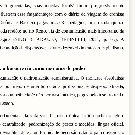
es fragmentadas, suas moedas locais) foram progressivamente
i ilustram essa fragmentação com o diário de viagem do cronista
 Colônia e Basileia pagavam-se 31 pedágios, um a cada quinze
cada região; no rio Reno, via de comunicação mais importante da
 pedágios (SINGER; ARAUJO; BELINELLI, 2021, p. 65). A
foi condição indispensável para o desenvolvimento do capitalismo,
o: a burocracia como máquina do poder
rganização e padronização administrativa. O monarca absolutista
a por meio de uma burocracia profissional e despersonalizada,
por competência (e não por nascimento), pagos pelo tesouro real e
 Estado.
damentais da vida social: moeda única no território do reino,
io centralizado, padronização de pesos e medidas, língua oficial.
evisibilidade e a uniformidade necessárias tanto para o exercício