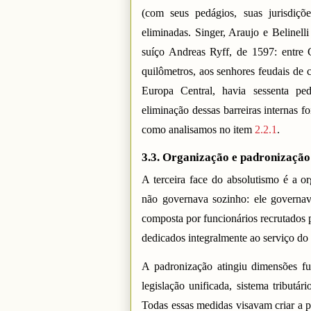
(com seus pedágios, suas jurisdiçõ
eliminadas. Singer, Araujo e Belinell
suíço Andreas Ryff, de 1597: entre
quilômetros, aos senhores feudais de 
Europa Central, havia sessenta
eliminação dessas barreiras internas 
como analisamos no item
2.2.1
.
3.3. Organização e padronizaçã
A terceira face do absolutismo é a o
não governava sozinho: ele governav
composta por funcionários recrutados 
dedicados integralmente ao serviço do
A padronização atingiu dimensões fun
legislação unificada, sistema tributár
Todas essas medidas visavam criar a pr