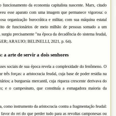
o funcionamento da economia capitalista nascente. Marx, citado
creveu esse aparato com uma imagem que permanece vigorosa: o
osa organização burocrática e militar, com sua máquina estatal
xército de funcionários de meio milhão de pessoas somado a um
, surgiu precisamente "na época da decadência do sistema feudal,
SINGER; ARAUJO; BELINELLI, 2021, p. 64).
s: a arte de servir a dois senhores
asses sociais de sua época revela a complexidade do fenômeno. O
r três forças: a aristocracia feudal, cuja base de poder residia na
itários; a burguesia mercantil, cuja riqueza crescente derivava do
ras; e o campesinato, que constituía a esmagadora maioria da
, como instrumento da aristocracia contra a fragmentação feudal:
 favor do rei do que perder tudo para as revoltas camponesas ou